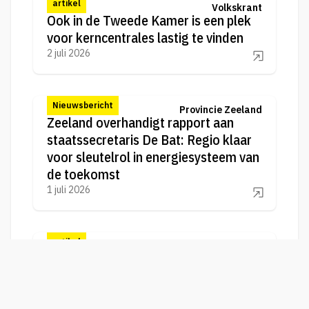
artikel
Volkskrant
Ook in de Tweede Kamer is een plek
voor kerncentrales lastig te vinden
2 juli 2026
Nieuwsbericht
Provincie Zeeland
Zeeland overhandigt rapport aan
staatssecretaris De Bat: Regio klaar
voor sleutelrol in energiesysteem van
de toekomst
1 juli 2026
artikel
PZC
Opvallende operatie in Veerse Meer:
TenneT legt voor het eerst offshore
stroomkabels via binnenwater
1 juli 2026