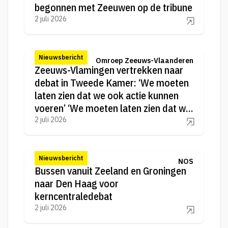
begonnen met Zeeuwen op de tribune
2 juli 2026
Nieuwsbericht
Omroep Zeeuws-Vlaanderen
Zeeuws-Vlamingen vertrekken naar
debat in Tweede Kamer: ‘We moeten
laten zien dat we ook actie kunnen
voeren’ ‘We moeten laten zien dat we
ook actie kunnen voeren’
2 juli 2026
Nieuwsbericht
NOS
Bussen vanuit Zeeland en Groningen
naar Den Haag voor
kerncentraledebat
2 juli 2026