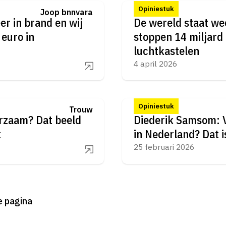
Opiniestuk
Joop bnnvara
er in brand en wij
De wereld staat wee
 euro in
stoppen 14 miljard 
luchtkastelen
4 april 2026
Opiniestuk
Trouw
rzaam? Dat beeld
Diederik Samsom: V
t
in Nederland? Dat 
25 februari 2026
e pagina