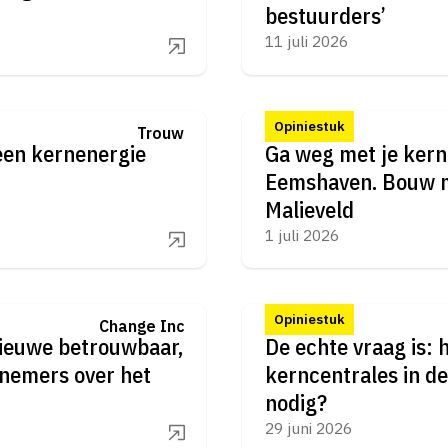
bestuurders’
11 juli 2026
Opiniestuk
Trouw
een kernenergie
Ga weg met je kern
Eemshaven. Bouw m
Malieveld
1 juli 2026
Opiniestuk
Change Inc
nieuwe betrouwbaar,
De echte vraag is: 
nemers over het
kerncentrales in d
nodig?
29 juni 2026