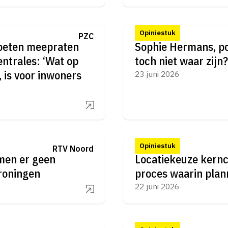
Opiniestuk
PZC
eten meepraten
Sophie Hermans, po
ntrales: ‘Wat op
toch niet waar zijn?
, is voor inwoners
23 juni 2026
Opiniestuk
RTV Noord
men er geen
Locatiekeuze kernce
roningen
proces waarin plan
22 juni 2026