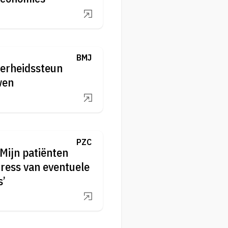
BMJ
verheidssteun
wen
PZC
Mijn patiënten
stress van eventuele
s’