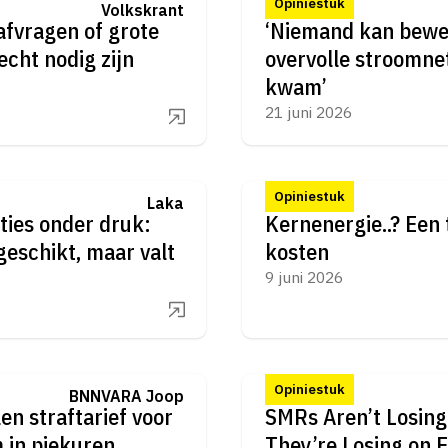
Opiniestuk
Volkskrant
afvragen of grote
‘Niemand kan bewe
echt nodig zijn
overvolle stroomne
kwam’
21 juni 2026
Opiniestuk
Laka
ties onder druk:
Kernenergie..? Een totempaal mag wat
eschikt, maar valt
kosten
9 juni 2026
Opiniestuk
BNNVARA Joop
en straftarief voor
SMRs Aren’t Losing
 in piekuren
They’re Losing on 