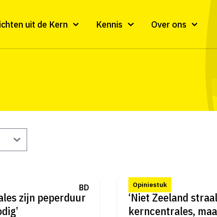
ichten uit de Kern
Kennis
Over ons
Opiniestuk
BD
les zijn peperduur
‘Niet Zeeland straa
dig’
kerncentrales, maa