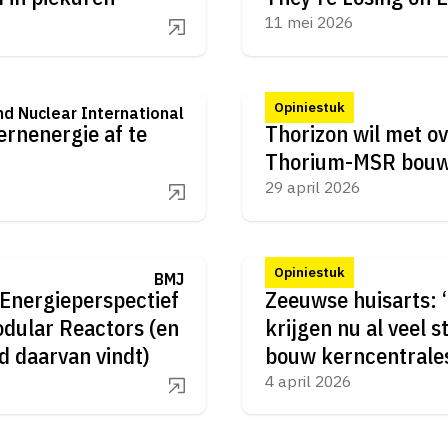
11 mei 2026
Opiniestuk
d Nuclear International
rnenergie af te
Thorizon wil met o
Thorium-MSR bou
29 april 2026
Opiniestuk
BMJ
Energieperspectief
Zeeuwse huisarts: ‘
odular Reactors (en
krijgen nu al veel 
 daarvan vindt)
bouw kerncentrale
4 april 2026