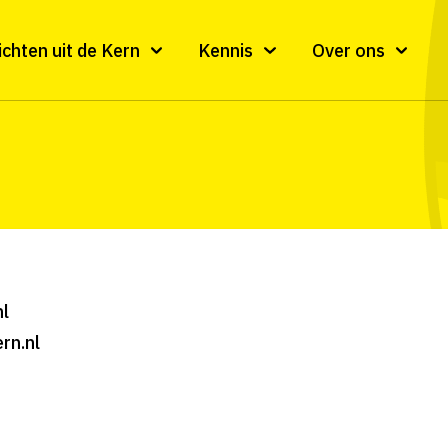
ichten uit de Kern
Kennis
Over ons
nl
rn.nl