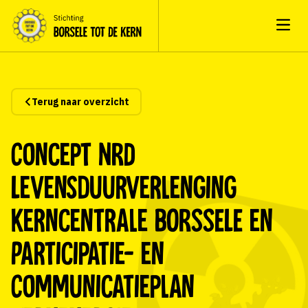
Open
Terug naar overzicht
Concept NRD
Levensduurverlenging
kerncentrale BORSSELE en
Participatie- en
Communicatieplan