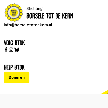
info@borseletotdekern.nl
Volg BTDK
Help BTDK
Doneren
S
t
o
p
B
o
r
s
e
l
2
e
n
© 2026 stichting Borsele tot de kern