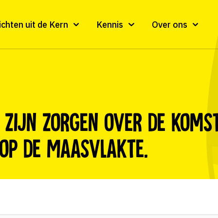
ichten uit de Kern
Kennis
Over ons
 zijn zorgen over de koms
op de Maasvlakte.