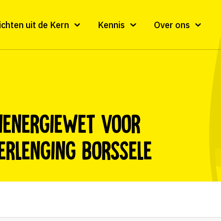
ichten uit de Kern
Kennis
Over ons
nenergiewet voor
erlenging Borssele