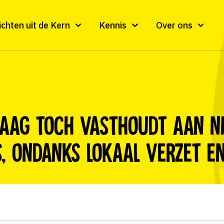
ichten uit de Kern
Kennis
Over ons
aag toch vasthoudt aan n
, ondanks lokaal verzet e