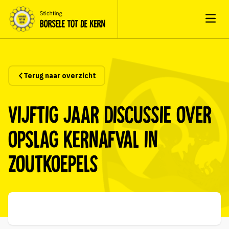
Open
Terug naar overzicht
Vijftig jaar discussie over
opslag kernafval in
zoutkoepels