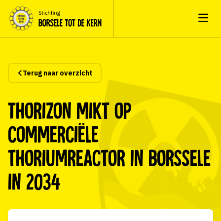
Open
Terug naar overzicht
Thorizon mikt op
commerciële
thoriumreactor in Borssele
in 2034