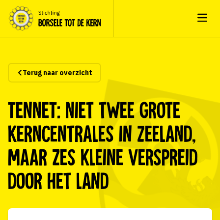
Open
Terug naar overzicht
TenneT: niet twee grote
kerncentrales in Zeeland,
maar zes kleine verspreid
door het land