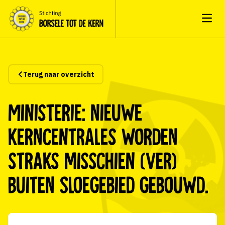
Open
Terug naar overzicht
Ministerie: nieuwe
kerncentrales worden
straks misschien (ver)
buiten Sloegebied gebouwd.