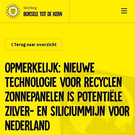
Open
Terug naar overzicht
Opmerkelijk: Nieuwe
technologie voor recyclen
zonnepanelen is potentiële
zilver- en siliciummijn voor
Nederland