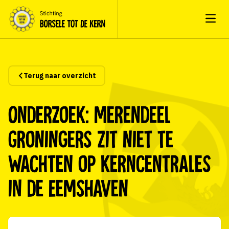
Open
Terug naar overzicht
Onderzoek: merendeel
Groningers zit niet te
wachten op kerncentrales
in de Eemshaven