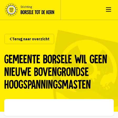
Open
Terug naar overzicht
Gemeente Borsele wil geen
nieuwe bovengrondse
hoogspanningsmasten