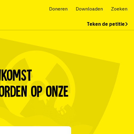
Doneren
Downloaden
Zoeken
Teken de petitie
enkomst
oorden op onze