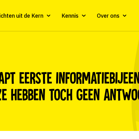
ichten uit de Kern
Kennis
Over ons
apt eerste informatiebije
‘Ze hebben toch geen antw