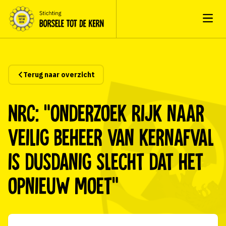
Open
Terug naar overzicht
NRC: “Onderzoek Rijk naar
veilig beheer van kernafval
is dusdanig slecht dat het
opnieuw moet”