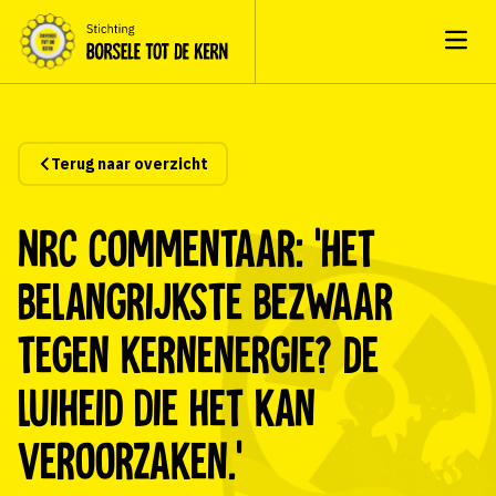
Open
Terug naar overzicht
NRC Commentaar: ‘Het
belangrijkste bezwaar
tegen kernenergie? De
luiheid die het kan
veroorzaken.’