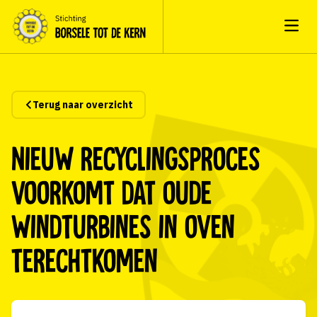
Open
Terug naar overzicht
Nieuw recyclingsproces
voorkomt dat oude
windturbines in oven
terechtkomen