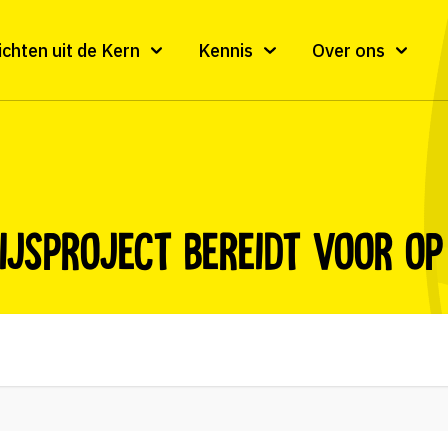
ichten uit de Kern
Kennis
Over ons
jsproject bereidt voor op