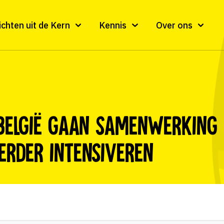
ichten uit de Kern
Kennis
Over ons
België gaan samenwerking
erder intensiveren