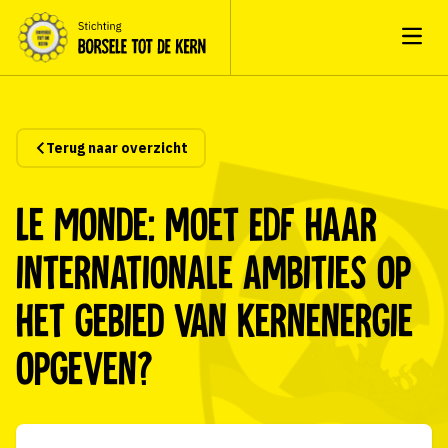
Open
Terug naar overzicht
Le Monde: moet EdF haar
internationale ambities op
het gebied van kernenergie
opgeven?