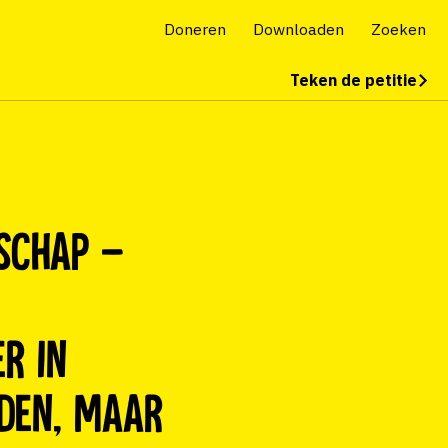
Doneren
Downloaden
Zoeken
Teken de petitie
schap –
er in
nden, maar