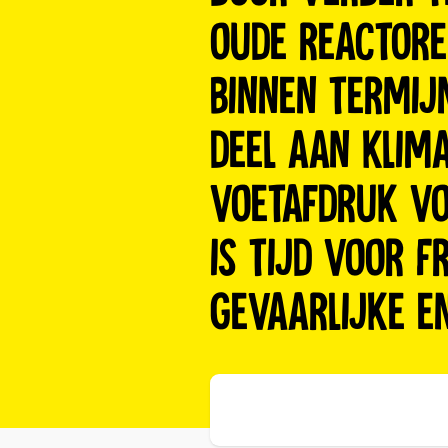
oude reactore
binnen termij
deel aan klim
voetafdruk voo
is tijd voor F
gevaarlijke e