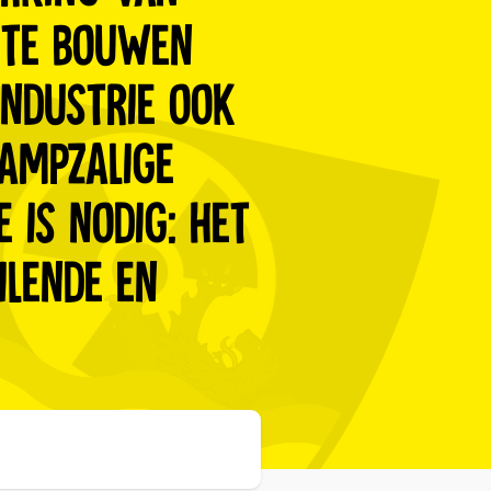
e te bouwen
industrie ook
rampzalige
 is nodig: het
ilende en