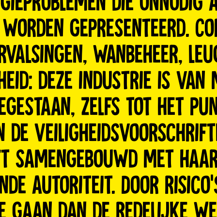
gieproblemen die onnodig 
 worden gepresenteerd. Cor
rvalsingen, wanbeheer, leu
eid: deze industrie is van 
egestaan, zelfs tot het pun
 de veiligheidsvoorschrifte
eft samengebouwd met haa
de autoriteit. Door risico
e gaan dan de redelijke w