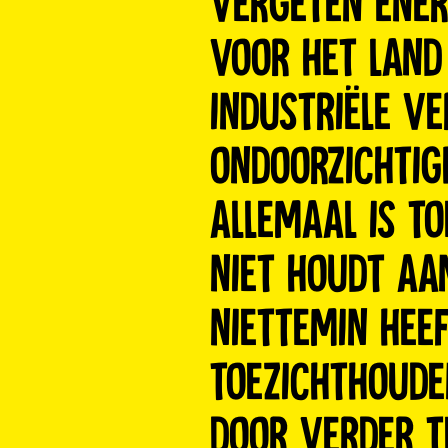
vergeten ener
voor het land
industriële ve
ondoorzichtigh
allemaal is to
niet houdt aan
niettemin he
toezichthouden
door verder t