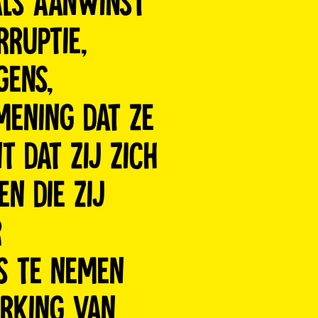
als aanwinst
ruptie,
gens,
mening dat ze
t dat zij zich
n die zij
r
’s te nemen
erking van