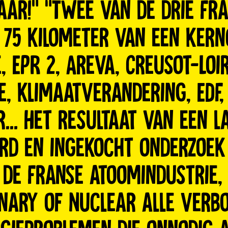
ar!” “Twee van de drie Fr
 75 kilometer van een kern
, EPR 2, Areva, Creusot-Loi
e, klimaatverandering, EDF,
r… Het resultaat van een l
d en ingekocht onderzoek
de Franse atoomindustrie, 
onary of Nuclear alle verb