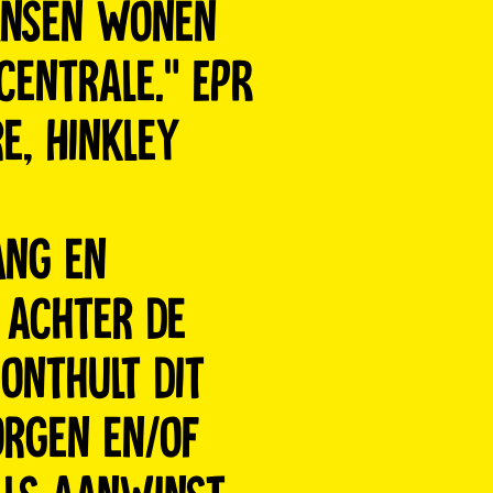
ansen wonen
centrale.” EPR
re, Hinkley
ang en
 achter de
onthult dit
orgen en/of