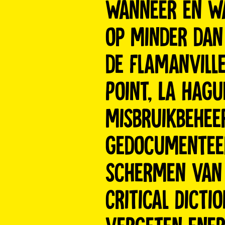
wanneer en wa
op minder dan
de Flamanville
Point, La Hagu
misbruikbehee
gedocumenteer
schermen van 
Critical Dicti