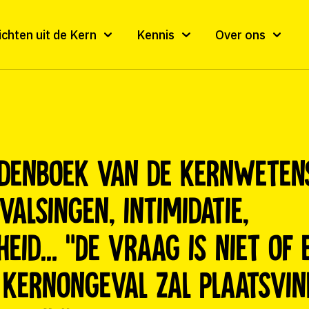
ichten uit de Kern
Kennis
Over ons
rdenboek van de kernweten
valsingen, intimidatie,
eid… “De vraag is niet of 
 kernongeval zal plaatsvi