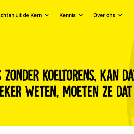
ichten uit de Kern
Kennis
Over ons
 zonder koeltorens, kan dat
zeker weten, moeten ze dat