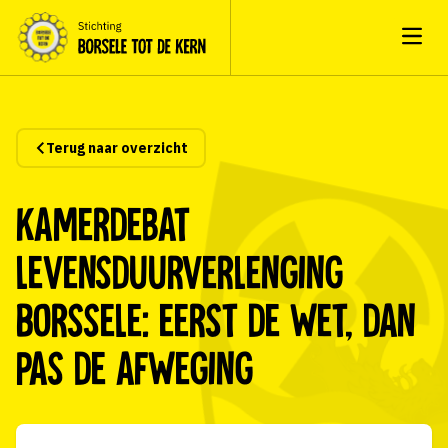
Open
Terug naar overzicht
Kamerdebat
levensduurverlenging
Borssele: eerst de wet, dan
pas de afweging