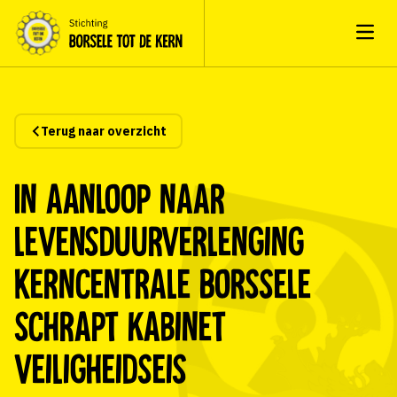
Open
Terug naar overzicht
In aanloop naar
levensduurverlenging
kerncentrale Borssele
schrapt Kabinet
veiligheidseis