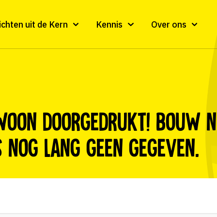
ichten uit de Kern
Kennis
Over ons
woon doorgedrukt! Bouw n
 nog lang geen gegeven.