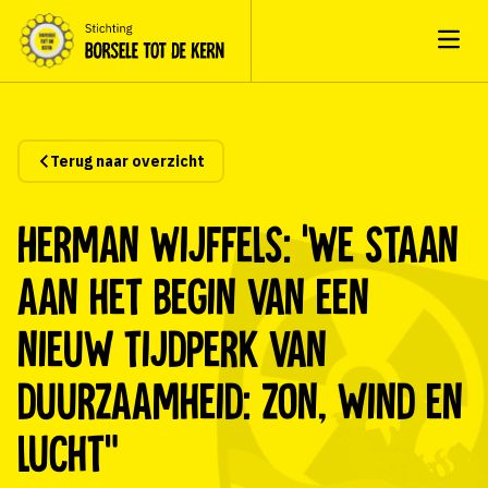
Open
Terug naar overzicht
Herman Wijffels: ‘We staan
aan het begin van een
nieuw tijdperk van
duurzaamheid: zon, wind en
lucht”