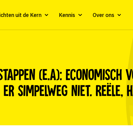
ichten uit de Kern
Kennis
Over ons
Stappen (e.a): Economisch 
 er simpelweg niet. Reële, 