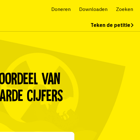
Doneren
Downloaden
Zoeken
Teken de petitie
voordeel van
harde cijfers