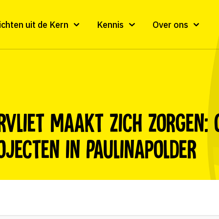
ichten uit de Kern
Kennis
Over ons
rvliet maakt zich zorgen: 
ojecten in Paulinapolder