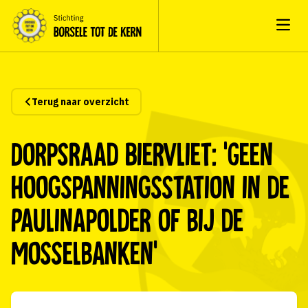
Open
Terug naar overzicht
Dorpsraad Biervliet: ‘Geen
hoogspanningsstation in de
Paulinapolder of bij de
Mosselbanken’