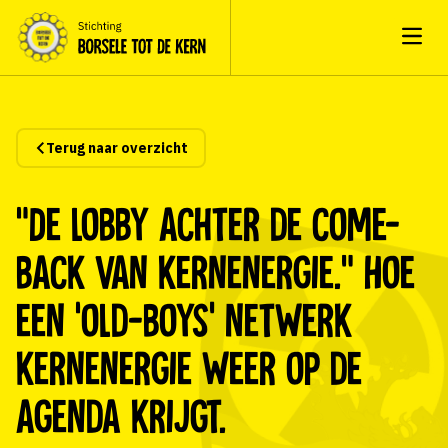
Open
Terug naar overzicht
“De lobby achter de come-
back van kernenergie.” Hoe
een ‘old-boys’ netwerk
kernenergie weer op de
agenda krijgt.