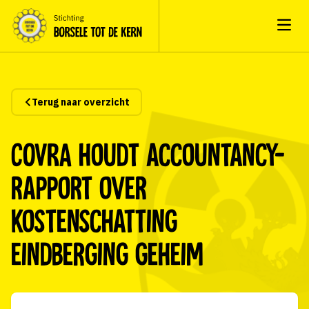
Open
Terug naar overzicht
COVRA houdt accountancy-
rapport over
kostenschatting
eindberging geheim