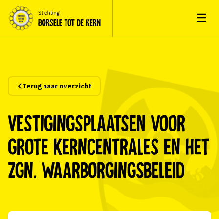
Open
Terug naar overzicht
Vestigingsplaatsen voor
grote kerncentrales en het
zgn. waarborgingsbeleid