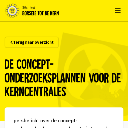
Open
Terug naar overzicht
De concept-
onderzoeksplannen voor de
kerncentrales
persbericht over de concept-