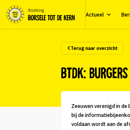
Actueel
Ber
Terug naar overzicht
BTDK: burgers
Zeeuwen verenigd in de 
bij de informatiebijeenk
voldaan wordt aan de af