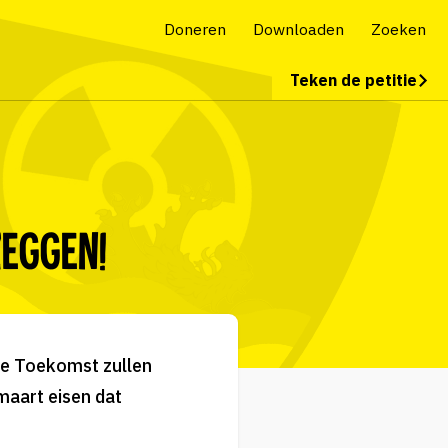
Doneren
Downloaden
Zoeken
Teken de petitie
zeggen!
 de Toekomst zullen
maart eisen dat