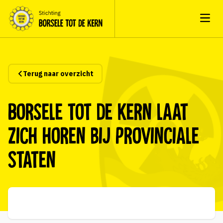
Open
Terug naar overzicht
Borsele tot de kern laat
zich horen bij Provinciale
Staten